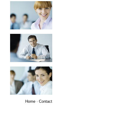
Home
· C
ontact